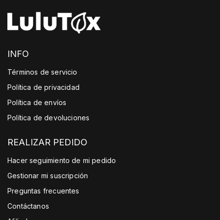
comparación con los tés verdes o negros,
para saborearlo por la mañana o
que contienen más.
temprano por la tarde.
INFO
Términos de servicio
Política de privacidad
Política de envíos
Política de devoluciones
REALIZAR PEDIDO
Hacer seguimiento de mi pedido
Gestionar mi suscripción
Preguntas frecuentes
Contáctanos