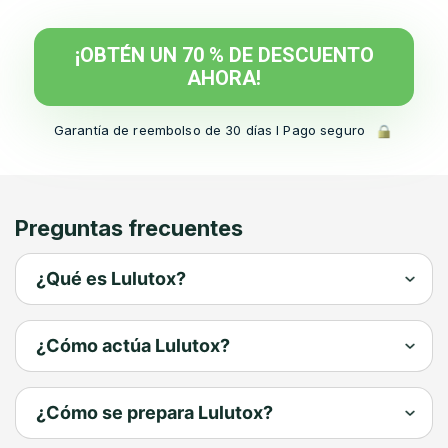
¡OBTÉN UN 70 % DE DESCUENTO
AHORA!
Garantía de reembolso de 30 días l Pago seguro
Preguntas frecuentes
¿Qué es Lulutox?
Lulutox es una mezcla de té de alta
¿Cómo actúa Lulutox?
calidad con sabor a melocotón,
elaborada con 13 poderosos ingredientes
Mejora tu salud con nuestro té
respaldados por la medicina holística,
¿Cómo se prepara Lulutox?
desintoxicante Lulutox: una mezcla única
diseñados para mejorar la salud en
de 13 poderosos superalimentos que
general.