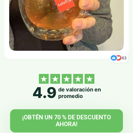
63
4.9
de valoración en
promedio
¡OBTÉN UN 70 % DE DESCUENTO
AHORA!